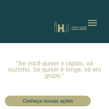
"Se você quiser ir rápido, vá
sozinho. Se quiser ir longe, vá em
grupo."
Provérbio Africano
Conheça nossas ações