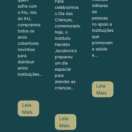
Para
milhares
sofre com
celebrarmos
de
o frio, nós
o Dia das
pessoas
do IHJ,
Crianças,
no apoio a
compramos
comemorado
instituições
todos os
hoje, o
que
anos
Instituto
promovem
cobertores
Haroldo
a saúde
novinhos
Jacobovicz
e...
para
preparou
distribuir
um dia
entre
especial
instituições...
para
atender as
Leia
crianças...
Mais
Leia
Mais
Leia
Mais