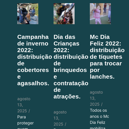
Campanha
Dia das
Mc Dia
de inverno
Crianças
Feliz 2022:
2022:
2022:
distribuição
distribuição
distribuição
de tíquetes
de
de
para trocar
cobertores
brinquedos
por
e
e
lanches.
agasalhos.
contratação
de
agosto
atrações.
13,
agosto
2025
/
13,
Todos os
2025
/
agosto
anos o Mc
Para
13,
Dia Feliz
proteger
2025
/
mobiliza
quem