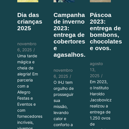
Dia das
Campanha
Páscoa
crianças
de inverno
2023:
2025
2023:
entrega de
entrega de
bombons,
cobertores
chocolates
novembro
e
e ovos.
6, 2025
/
agasalhos.
Uma tarde
mágica e
agosto
cheia de
13,
novembro
alegria! Em
2025
/
6, 2025
/
parceria
Em 2023,
O IHJ tem
com a
o Instituto
orgulho de
Allegro
Haroldo
prosseguir
Festas e
Jacobovicz
sua
Eventos e
realizou a
missão,
com
entrega de
levando
fornecedores
1.250 ovos
calor e
incríveis,
de
conforto a
vivemos...