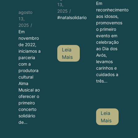
Em
13,
reconhecimento
2025
/
agosto
aos idosos,
#natalsolidario
13,
promovemos
2025
/
o primeiro
Em
evento em
novembro
celebração
de 2022,
ao Dia dos
Leia
iniciamos a
Avós,
Mais
parceria
levamos
com a
carinhos e
produtora
cuidados a
cultural
três...
Alma
Musical ao
oferecer o
primeiro
concerto
Leia
solidário
Mais
de...