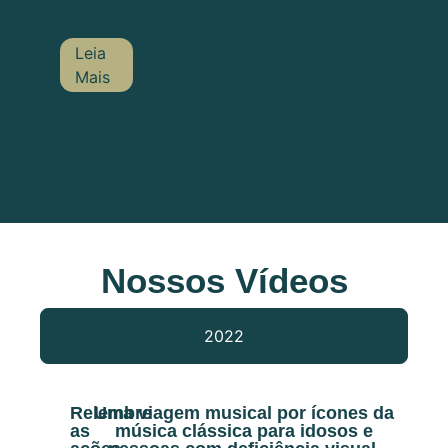
Leia
Mais
Nossos Vídeos
2022
Relembre
Uma viagem musical por ícones da
as
música clássica para idosos e