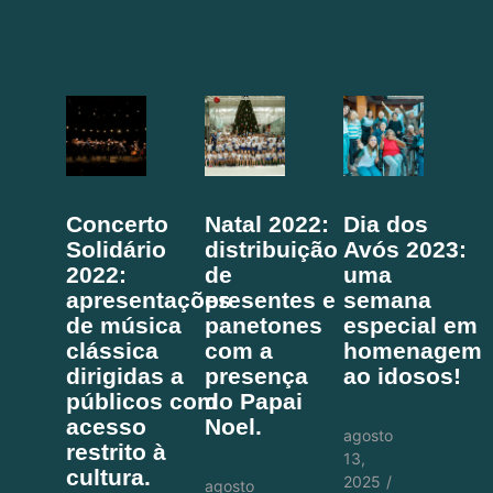
Concerto
Natal 2022:
Dia dos
Solidário
distribuição
Avós 2023:
2022:
de
uma
apresentações
presentes e
semana
de música
panetones
especial em
clássica
com a
homenagem
dirigidas a
presença
ao idosos!
públicos com
do Papai
acesso
Noel.
agosto
restrito à
13,
cultura.
2025
/
agosto