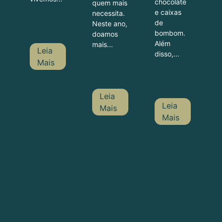
chocolate
quem mais
e caixas
necessita.
de
Neste ano,
bombom.
doamos
Além
mais...
Leia
disso,...
Mais
Leia
Leia
Mais
Mais